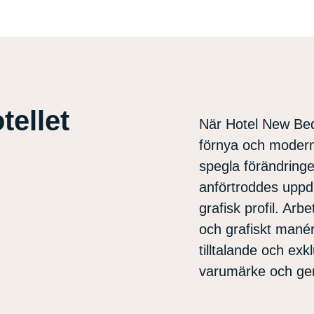
tellet
När Hotel New Bed
förnya och modernis
spegla förändringen
anförtroddes uppdr
grafisk profil. Arb
och grafiskt manér
tilltalande och exk
varumärke och ger