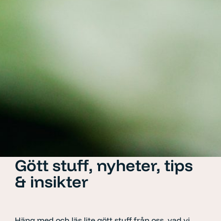
Gött stuff, nyheter, tips
& insikter
Häng med och läs lite gött stuff från oss, vad vi